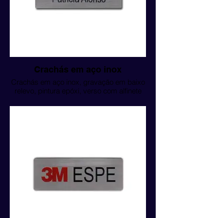
Crachás em aço inox
Crachás em aço inox, gravação em baixo
relevo, pintura epóxi, verso com alfinete
de segurança.