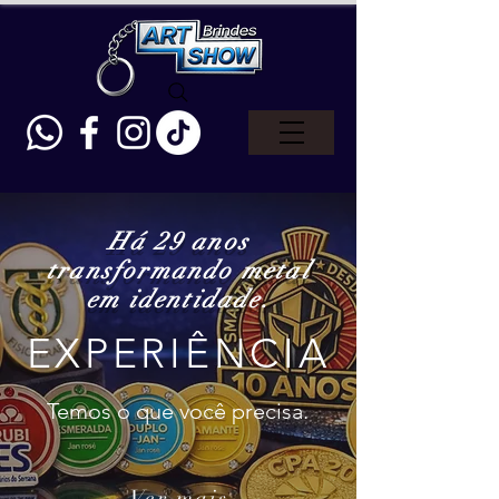
Há 29 anos
transformando metal
em identid
ade.
EXPERIÊNCIA
Temos o que você precisa.
Ver mais